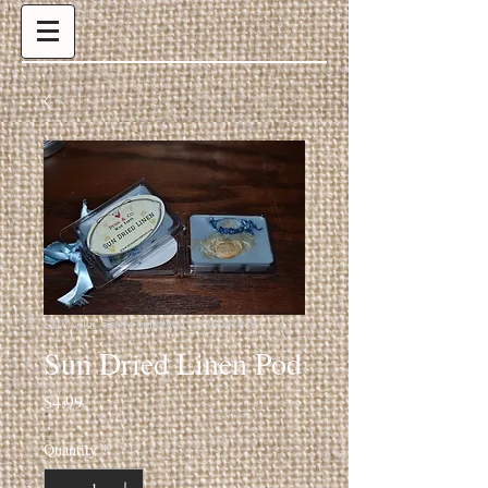
SKU: sku_5e89d7ad4850d_1586091949
Sun Dried Linen Pod
Price
$4.99
Quantity
*